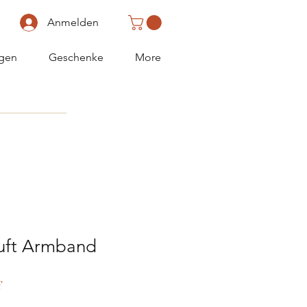
Anmelden
gen
Geschenke
More
uft Armband
rdpreis
Sale-
€
Preis