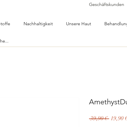
Geschäftskunden
toffe
Nachhaltigkeit
Unsere Haut
Behandlun
AmethystD
Standa
 39,90 € 
19,90 