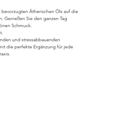
s bevorzugten Ätherischen Öls auf die
in. Genießen Sie den ganzen Tag
hönen Schmuck.
t.
genden und stressabbauenden
it die perfekte Ergänzung für jede
raxis.