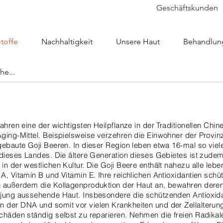
Geschäftskunden
toffe
Nachhaltigkeit
Unsere Haut
Behandlun
ahren eine der wichtigsten Heilpflanze in der Traditionellen Chin
Aging-Mittel. Beispielsweise verzehren die Einwohner der Provinz
ngebaute Goji Beeren. In dieser Region leben etwa 16-mal so vie
t dieses Landes. Die ältere Generation dieses Gebietes ist zudem
in der westlichen Kultur. Die Goji Beere enthält nahezu alle lebe
A, Vitamin B und Vitamin E. Ihre reichlichen Antioxidantien schü
n außerdem die Kollagenproduktion der Haut an, bewahren deren 
d jung aussehende Haut. Insbesondere die schützenden Antioxida
 der DNA und somit vor vielen Krankheiten und der Zellalterung
schäden ständig selbst zu reparieren. Nehmen die freien Radika