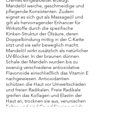
Cremes eingearbeitet erzeugt
Mandelöl weiche, geschmeidige und
pflegende Konsistenten. Zudem
eignet es sich gut als Massageöl und
gilt als hervorragender Enhancer für
Wirkstoffe durch die spezifische
Kinken-Struktur der Ölsäure, deren
Doppelbindung mittig in der C-Kette
sitzt und sie sehr beweglich macht.
Mandelöl wirkt zusätzlich als natürlicher
UV-Blocker. In der braunen dünnen
Schale der Mandeln wurden bis zu
zwanzig verschiedene antioxidative
Flavonoide einschließlich das Vitamin E
nachgewiesen. Antioxidantien
schützen die Haut vor Umweltschäden
und freien Radikalen. Freie Radikale
greifen das Kollagen und Elastin der
Haut an, trocknen sie aus, verursachen
Falten und sind Grund für eine müde
aussehende Haut. Das Vitamin E
schützt unter anderem die Kollagen-
und Elastin-Proteine vor den Schäden
der freien Radikale und sorgt für ein