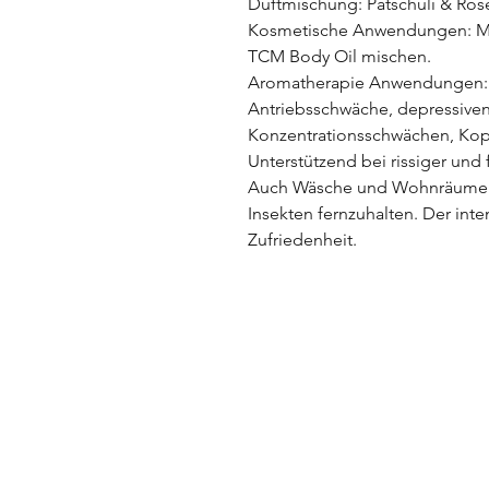
Duftmischung: Patschuli & Ro
Kosmetische Anwendungen: Max
TCM Body Oil mischen.
Aromatherapie Anwendungen: E
Antriebsschwäche, depressive
Konzentrationsschwächen, Ko
Unterstützend bei rissiger und 
Auch Wäsche und Wohnräume 
Insekten fernzuhalten. Der int
Zufriedenheit.