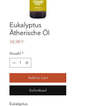
Eukalyptus
Ätherische Öl
Preis
10,90 €
Anzahl
*
Add to Cart
Sofortkauf
Eukalyptus