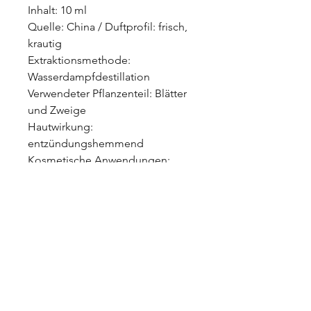
Inhalt: 10 ml
Quelle: China / Duftprofil: frisch,
krautig
Extraktionsmethode:
Wasserdampfdestillation
Verwendeter Pflanzenteil: Blätter
und Zweige
Hautwirkung:
entzündungshemmend
Kosmetische Anwendungen:
Kosmetikum zur Aromapflege
der Haut. Max. 3 Tropfen in Vivian
Weiss 30 ml Bio Argan Gesicht
Oil mischen. Max. 10 Tropfen in
100 ml Vivian Weiss TCM Body
Oil mischen. Max. 3 Tropfen auf 2
EL Vivian Weiss Himalaya
Badesalz für ein Vollbad.
Aromatherapie Anwendungen: