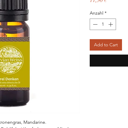
11,90 €
Anzahl
*
Add to Cart
tronengras, Mandarine.