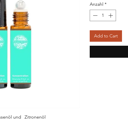
Anzahl
*
Add to Cart
ssenöl und Zitronenöl