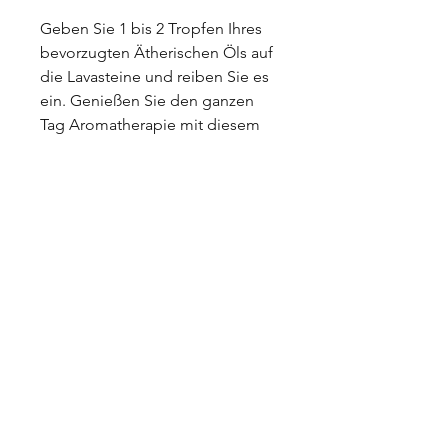
Geben Sie 1 bis 2 Tropfen Ihres
bevorzugten Ätherischen Öls auf
die Lavasteine und reiben Sie es
ein. Genießen Sie den ganzen
Tag Aromatherapie mit diesem
schönen Schmuck.
Schwarzer Achat bringt Kraft &
Schutz.
Schwarzer Achat wird für seine
erdenden Eigenschaften gefeiert,
die Ihnen helfen, sich mit der
Energie der Erde zu verbinden
und in turbulenten Zeiten
Stabilität zu finden. Er hilft bei
der Entscheidungsfindung. Sein
beruhigendes Strahlen hilft,
die Gefühle der Trauer nach dem
Tod zu heilen. Er bringt Mut und