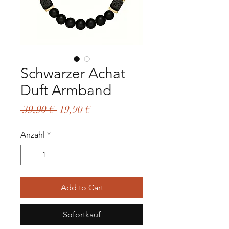
Schwarzer Achat
Duft Armband
Standardpreis
Sale-
 39,90 € 
19,90 €
Preis
Anzahl
*
Add to Cart
Sofortkauf