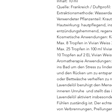
Inhalt: 10 ml
Quelle: Frankreich / Duftprofil: 
Extraktionsmethode: Wasserda
Verwendeter Pflanzenteil: Kraut
Hautwirkung: hautpflegend, ins
entzündungshemmend, regene
Kosmetische Anwendungen: Ko
Max. 8 Tropfen in Vivian Weiss
Max. 25 Tropfen in 100 ml Viv
10 Tropfen auf 2 EL Vivian Weis
Aromatherapie Anwendungen: G
ins Bad um den Stress zu linder
und den Rücken um zu entspann
oder Bettwäsche verhelfen zu r
Lavendelöl beruhigt den Mensc
inneren Unruhe und stellt das 
Lavendelöl aktiviert insbesonde
Fühlen zuständig ist. Der echt
von Verbrennungen, Prellungen