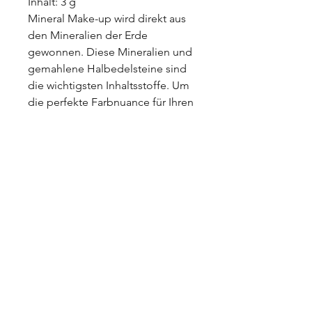
Inhalt: 3 g
Mineral Make-up wird direkt aus
den Mineralien der Erde
gewonnen. Diese Mineralien und
gemahlene Halbedelsteine sind
die wichtigsten Inhaltsstoffe. Um
die perfekte Farbnuance für Ihren
individuellen Teint zu kreieren,
können Sie die Farbtöne auch
hervorragend selber miteinander
vermischen.
Die Multitalent von Mineral
Fantasy Nr. 2:
Sie können diese für die
Augenlider verwenden.
Geben Sie Haargel in Ihre
Haare und eine kleine Menge
von unseren Fantasy 2, sie