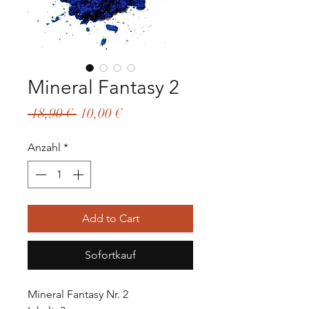
Mineral Fantasy 2
Standardpreis
Sale-
 18,90 € 
10,00 €
Preis
Anzahl
*
Add to Cart
Sofortkauf
Mineral Fantasy Nr. 2