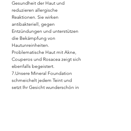
Gesundheit der Haut und
reduzieren allergische
Reaktionen. Sie wirken
antibakteriell, gegen
Entzündungen und unterstützen
die Bekämpfung von
Hautunreinheiten.
Problematische Haut mit Akne,
Couperos und Rosacea zeigt sich
ebenfalls begeistert.
7.Unsere Mineral Foundation
schmeichelt jedem Teint und
setzt Ihr Gesicht wunderschön in
Szene. Durch die Verschmelzung
mit der Haut, bleibt der Teint
frisch und rosig. Die winzigen
Pigmente reflektieren außerdem
das Licht und bringen die Haut
so zum Strahlen.