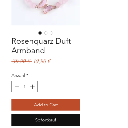
Rosenquarz Duft
Armband
Standardpreis
Sale-
 39,90 € 
19,90 €
Preis
Anzahl
*
Add to Cart
Sofortkauf