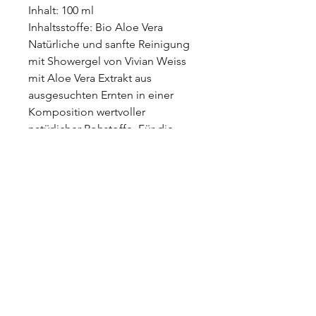
Inhalt: 100 ml
Inhaltsstoffe: Bio Aloe Vera
Natürliche und sanfte Reinigung
mit Showergel von Vivian Weiss
mit Aloe Vera Extrakt aus
ausgesuchten Ernten in einer
Komposition wertvoller
natürlicher Rohstoffe. Für die
tägliche Anwendung geeignet.
Qualität:
- BDIH zertifizierte Naturkosmetik
- vegan, 100% Rohstoffe
pflanzlichen Ursprungs
- ohne Farbstoffe
- ohne Mineralöle, Silikonen,
Parabenen und PEGs.
- ohne synth. Konservierung
- frei von tierischen Inhaltsstoffen
- frei von synthetischen