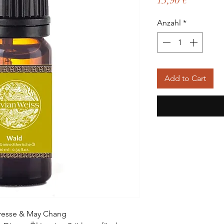
13,90 €
Anzahl
*
Add to Cart
presse & May Chang