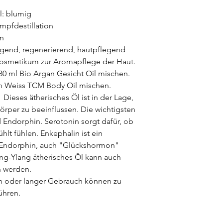
l: blumig
mpfdestillation
en
igend, regenerierend, hautpflegend
smetikum zur Aromapflege der Haut.
 30 ml Bio Argan Gesicht Oil mischen.
ian Weiss TCM Body Oil mischen.
eses ätherisches Öl ist in der Lage,
rper zu beeinflussen. Die wichtigsten
 Endorphin. Serotonin sorgt dafür, ob
lt fühlen. Enkephalin ist ein
 Endorphin, auch "Glückshormon"
ang-Ylang ätherisches Öl kann auch
n werden.
n oder langer Gebrauch können zu
ühren.