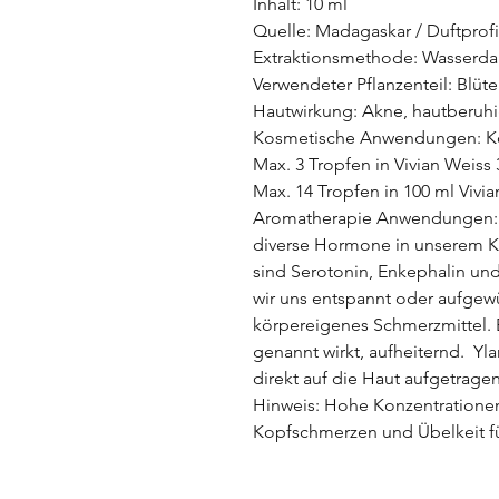
Inhalt: 10 ml
Quelle: Madagaskar / Duftprofi
Extraktionsmethode: Wasserda
Verwendeter Pflanzenteil: Blüt
Hautwirkung: Akne, hautberuh
Kosmetische Anwendungen: Ko
Max. 3 Tropfen in Vivian Weiss
Max. 14 Tropfen in 100 ml Viv
Aromatherapie Anwendungen: Di
diverse Hormone in unserem Kö
sind Serotonin, Enkephalin und
wir uns entspannt oder aufgewüh
körpereigenes Schmerzmittel.
genannt wirkt, aufheiternd. Yl
direkt auf die Haut aufgetrage
Hinweis: Hohe Konzentratione
Kopfschmerzen und Übelkeit f