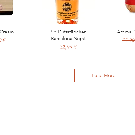
nsicht
Schnellansicht
Schn
 Cream
Bio Duftstäbchen
Aroma D
Barcelona Night
Stand
0 €
55,90
Preis
22,90 €
Load More