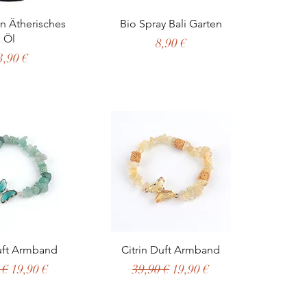
ellansicht
Schnellansicht
n Ätherisches
Bio Spray Bali Garten
Öl
Preis
8,90 €
reis
3,90 €
ellansicht
Schnellansicht
uft Armband
Citrin Duft Armband
ardpreis
Sale-Preis
Standardpreis
Sale-Preis
 €
19,90 €
39,90 €
19,90 €