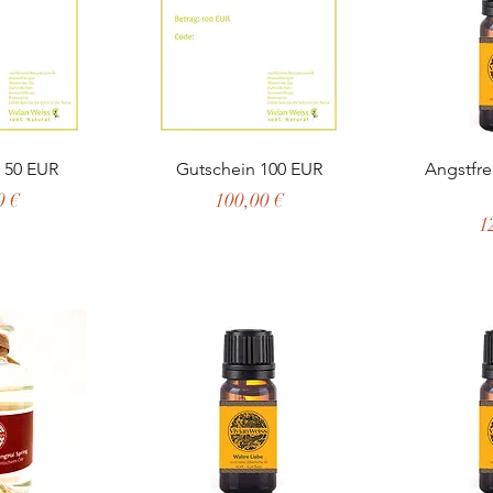
nsicht
Schnellansicht
Schn
 50 EUR
Gutschein 100 EUR
Angstfre
Preis
0 €
100,00 €
P
1