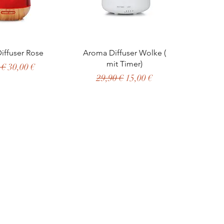
ellansicht
Schnellansicht
iffuser Rose
Aroma Diffuser Wolke (
mit Timer)
ardpreis
Sale-Preis
 €
30,00 €
Standardpreis
Sale-Preis
29,90 €
15,00 €