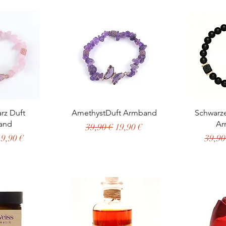
nsicht
Schnellansicht
Schn
rz Duft
AmethystDuft Armband
Schwarze
and
Ar
Standardpreis
Sale-Preis
39,90 €
19,90 €
dpreis
ale-Preis
Stand
19,90 €
39,90