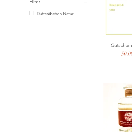
Filter
Duftstäbchen Natur
Schnella
Gutschein
Preis
50,0