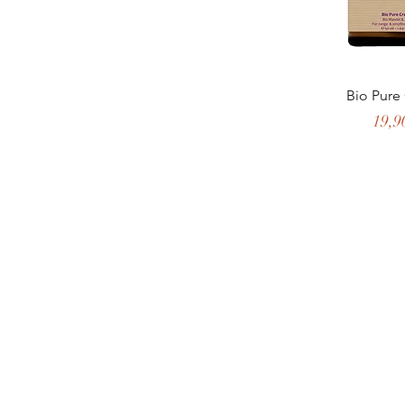
Schnella
Bio Pure
Preis
19,9