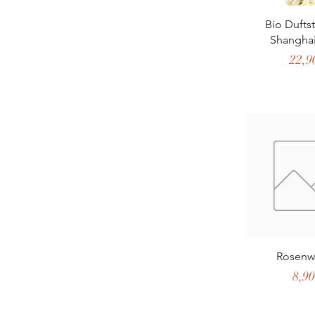
Schnella
Bio Dufts
Shanghai
Preis
22,9
Schnella
Rosenw
Prei
8,90