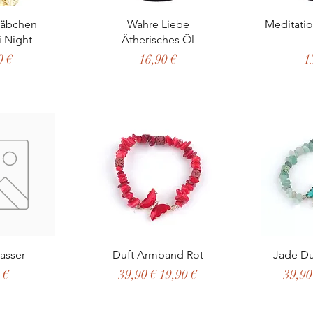
nsicht
Schnellansicht
Schn
täbchen
Wahre Liebe
Meditatio
 Night
Ätherisches Öl
Preis
P
0 €
16,90 €
1
nsicht
Schnellansicht
Schn
asser
Duft Armband Rot
Jade D
s
Standardpreis
Sale-Preis
Stand
 €
39,90 €
19,90 €
39,90