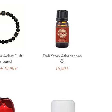
ellansicht
Schnellansicht
r Achat Duft
Deli Story Ätherisches
mband
Öl
ardpreis
Sale-Preis
Preis
 €
19,90 €
16,90 €