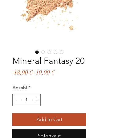
Mineral Fantasy 20
Standardpreis
Sale-
 18,90 € 
10,00 €
Preis
Anzahl
*
Add to Cart
Sofortkauf