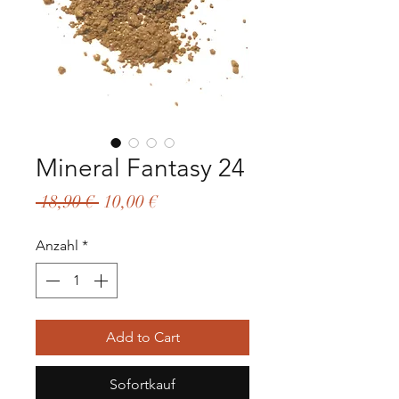
Mineral Fantasy 24
Standardpreis
Sale-
 18,90 € 
10,00 €
Preis
Anzahl
*
Add to Cart
Sofortkauf