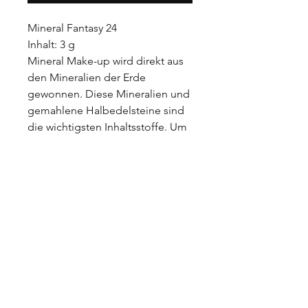
Mineral Fantasy 24
Inhalt: 3 g
Mineral Make-up wird direkt aus
den Mineralien der Erde
gewonnen. Diese Mineralien und
gemahlene Halbedelsteine sind
die wichtigsten Inhaltsstoffe. Um
die perfekte Farbnuance für Ihren
individuellen Teint zu kreieren,
können Sie die Farbtöne auch
hervorragend selber miteinander
vermischen.
Die Multitalent von Mineral
Fantasy Nr. 24:
Sie können diese für die
Augenlider verwenden.